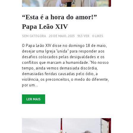
“Esta é a hora do amor!”
Papa Leão XIV
SEM CATEGORA
20 DE MAIO, 2025
913
VER
0
LIKES
O Papa Leão XIV disse no domingo 18 de maio,
desejar uma Igreja “unida” para responder aos
desafios colocados pelas desigualdades e os
conflitos que marcam a humanidade. “No nosso
tempo, ainda vemos demasiada discórdia,
demasiadas feridas causadas pelo ódio, a
violência, os preconceitos, o medo do diferente,
por um…
LER MAIS