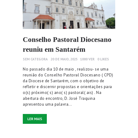
Conselho Pastoral Diocesano
reuniu em Santarém
SEM CATEGORA
20 DE MAIO, 2025
1000
VER
0
LIKES
No passado dia 10 de maio , realizou- se uma
reunião do Conselho Pastoral Diocesano ( CPD)
da Diocese de Santarém, com o objetivo de
refletir e discernir propostas e orientações para
o(s) próximo( s) ano( s) pastoral( ais) . Na
abertura do encontro, D. José Traquina
apresentou uma palavra…
LER MAIS