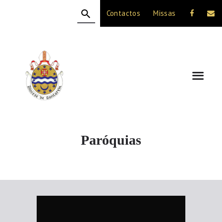
Contactos
Missas
HOME
A DIOCESE
CELEBRAÇÃO
VIDA CRISTÃ
NOTÍCIAS
JUBILEU 50 ANOS
Paróquias