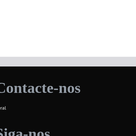
Contacte-nos
ral
Siga-nos