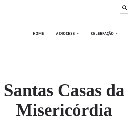
HOME
A DIOCESE
CELEBRAÇÃO
HOME
A DIOCESE
CELEBRAÇÃO
VIDA CRISTÃ
NOTÍCIAS
JUBILEU 50 ANOS
Santas Casas da
Misericórdia