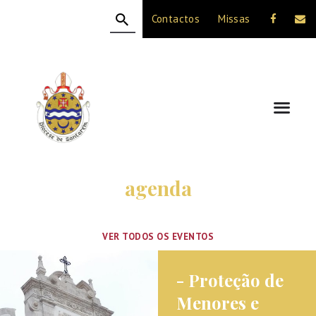
Contactos
Missas
HOME
A DIOCESE
CELEBRAÇÃO
VIDA CRISTÃ
NOTÍCIAS
JUBILEU 50 ANOS
agenda
VER TODOS OS EVENTOS
- Proteção de
Menores e