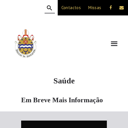
Contactos
Missas
HOME
A DIOCESE
CELEBRAÇÃO
VIDA CRISTÃ
NOTÍCIAS
JUBILEU 50 ANOS
Saúde
Em Breve Mais Informação