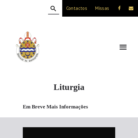
Contactos
Missas
HOME
A DIOCESE
CELEBRAÇÃO
VIDA CRISTÃ
NOTÍCIAS
JUBILEU 50 ANOS
Liturgia
Em Breve Mais Informações