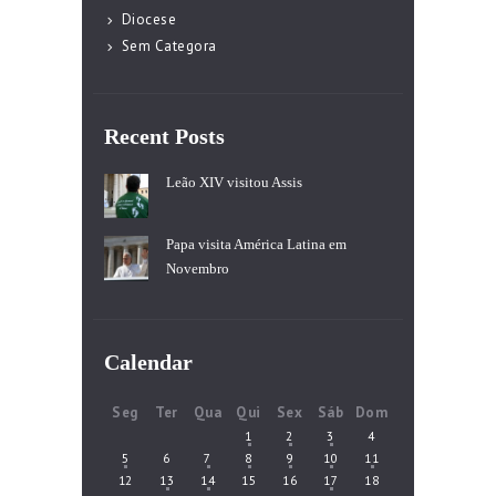
Diocese
Sem Categora
Recent Posts
Leão XIV visitou Assis
Papa visita América Latina em
Novembro
Calendar
Seg
Ter
Qua
Qui
Sex
Sáb
Dom
1
2
3
4
5
6
7
8
9
10
11
12
13
14
15
16
17
18