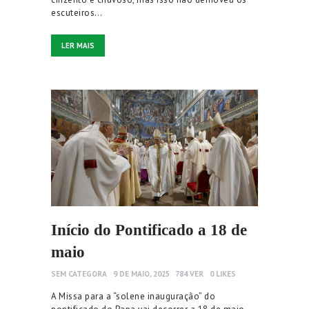
escuteiros…
LER MAIS
Início do Pontificado a 18 de
maio
SEM CATEGORA
9 DE MAIO, 2025
784
VER
0
LIKES
A Missa para a “solene inauguração” do