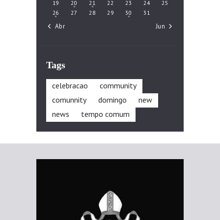
19
20
21
22
23
24
25
26
27
28
29
30
31
« Abr
Jun »
Tags
celebracao
community
comunnity
domingo
new
news
tempo comum