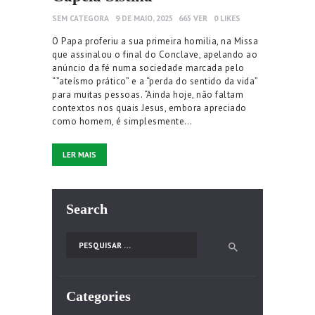
SEM CATEGORA
9 DE MAIO, 2025
665
VER
0
LIKES
O Papa proferiu a sua primeira homilia, na Missa
que assinalou o final do Conclave, apelando ao
anúncio da fé numa sociedade marcada pelo
“”ateísmo prático” e a “perda do sentido da vida”
para muitas pessoas. “Ainda hoje, não faltam
contextos nos quais Jesus, embora apreciado
como homem, é simplesmente…
LER MAIS
Search
Pesquisar por:
Categories