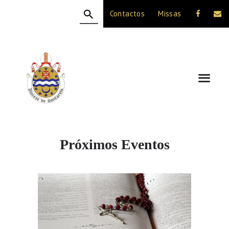
Contactos
Missas
HOME
A DIOCESE
CELEBRAÇÃO
VIDA CRISTÃ
NOTÍCIAS
JUBILEU 50 ANOS
Próximos Eventos