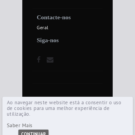
Contacte-nos
Geral
Siga-nos
Ao navegar neste website está a consentir o uso
de cookies para uma melhor experiência de
utilização.
©2021 Diocese de Santarém — Todos os
direitos reservados.
Saber Mais
CONTINUAR