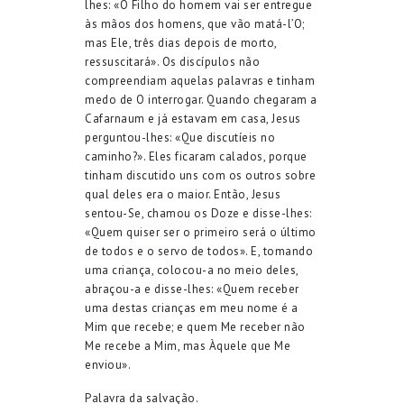
lhes: «O Filho do homem vai ser entregue
às mãos dos homens, que vão matá-l’O;
mas Ele, três dias depois de morto,
ressuscitará». Os discípulos não
compreendiam aquelas palavras e tinham
medo de O interrogar. Quando chegaram a
Cafarnaum e já estavam em casa, Jesus
perguntou-lhes: «Que discutíeis no
caminho?». Eles ficaram calados, porque
tinham discutido uns com os outros sobre
qual deles era o maior. Então, Jesus
sentou-Se, chamou os Doze e disse-lhes:
«Quem quiser ser o primeiro será o último
de todos e o servo de todos». E, tomando
uma criança, colocou-a no meio deles,
abraçou-a e disse-lhes: «Quem receber
uma destas crianças em meu nome é a
Mim que recebe; e quem Me receber não
Me recebe a Mim, mas Àquele que Me
enviou».
Palavra da salvação.