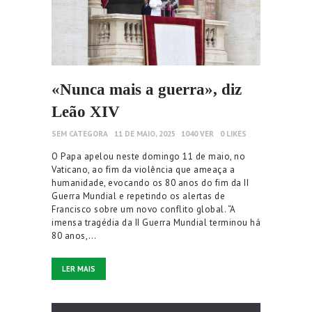
«Nunca mais a guerra», diz
Leão XIV
SEM CATEGORA
11 DE MAIO, 2025
1040
VER
0
LIKES
O Papa apelou neste domingo 11 de maio, no
Vaticano, ao fim da violência que ameaça a
humanidade, evocando os 80 anos do fim da II
Guerra Mundial e repetindo os alertas de
Francisco sobre um novo conflito global. “A
imensa tragédia da II Guerra Mundial terminou há
80 anos,…
LER MAIS