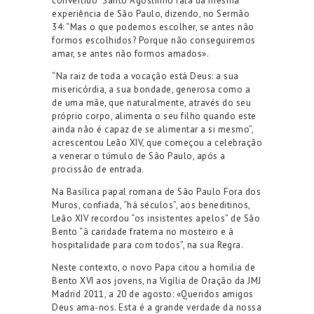
convertido” Santo Agostinho fala da mesma
experiência de São Paulo, dizendo, no Sermão
34: “Mas o que podemos escolher, se antes não
formos escolhidos? Porque não conseguiremos
amar, se antes não formos amados».
“Na raiz de toda a vocação está Deus: a sua
misericórdia, a sua bondade, generosa como a
de uma mãe, que naturalmente, através do seu
próprio corpo, alimenta o seu filho quando este
ainda não é capaz de se alimentar a si mesmo”,
acrescentou Leão XIV, que começou a celebração
a venerar o túmulo de São Paulo, após a
procissão de entrada.
Na Basílica papal romana de São Paulo Fora dos
Muros, confiada, “há séculos”, aos beneditinos,
Leão XIV recordou “os insistentes apelos” de São
Bento “à caridade fraterna no mosteiro e à
hospitalidade para com todos”, na sua Regra.
Neste contexto, o novo Papa citou a homilia de
Bento XVI aos jovens, na Vigília de Oração da JMJ
Madrid 2011, a 20 de agosto: «Queridos amigos
Deus ama-nos. Esta é a grande verdade da nossa