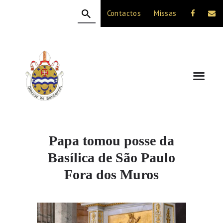
Contactos
Missas
HOME
A DIOCESE
CELEBRAÇÃO
VIDA CRISTÃ
NOTÍCIAS
JUBILEU 50 ANOS
Papa tomou posse da
Basílica de São Paulo
Fora dos Muros