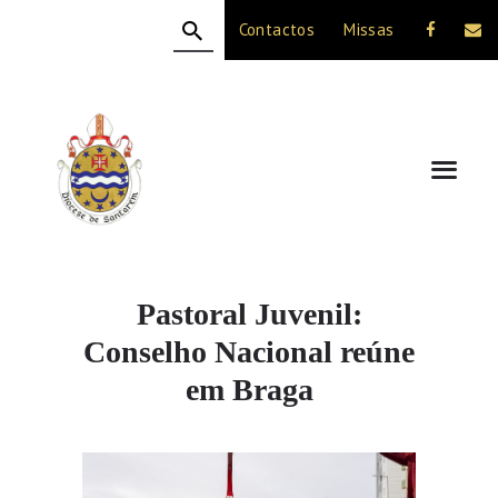
Contactos
Missas
HOME
A DIOCESE
CELEBRAÇÃO
VIDA CRISTÃ
NOTÍCIAS
JUBILEU 50 ANOS
Pastoral Juvenil:
Conselho Nacional reúne
em Braga