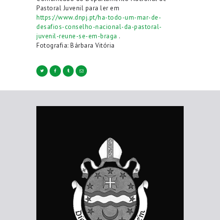
Pastoral Juvenil para ler em
https://www.dnpj.pt/ha-todo-um-mar-de-
desafios-conselho-nacional-da-pastoral-
juvenil-reune-se-em-braga
.
Fotografia: Bárbara Vitória