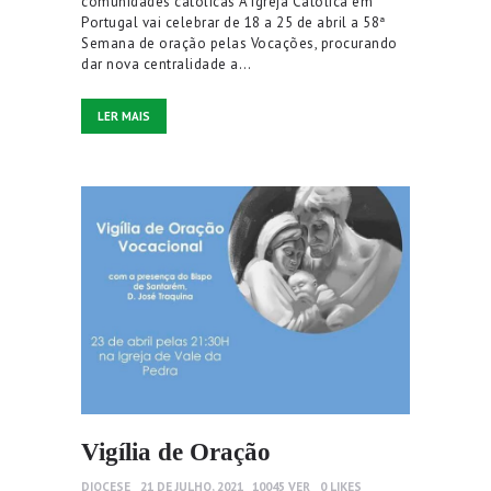
comunidades católicas A Igreja Católica em
Portugal vai celebrar de 18 a 25 de abril a 58ª
Semana de oração pelas Vocações, procurando
dar nova centralidade a…
LER MAIS
Vigília de Oração
DIOCESE
21 DE JULHO, 2021
10045
VER
0
LIKES