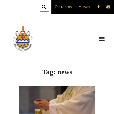
Contactos
Missas
HOME
A DIOCESE
CELEBRAÇÃO
VIDA CRISTÃ
NOTÍCIAS
JUBILEU 50 ANOS
Tag: news