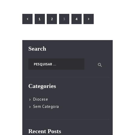
PAGE
1
PAGE
2
>
PAGE
3
PAGE
4
Search
Pesquisar por:
Categories
Diocese
Sem Categora
Recent Posts