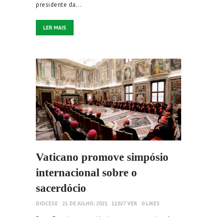
presidente da…
LER MAIS
Vaticano promove simpósio
internacional sobre o
sacerdócio
DIOCESE
21 DE JULHO, 2021
11027
VER
0
LIKES