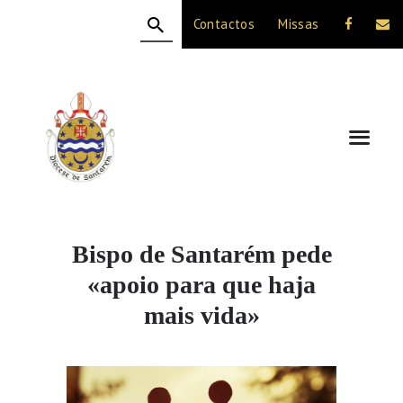
Contactos
Missas
HOME
A DIOCESE
CELEBRAÇÃO
VIDA CRISTÃ
NOTÍCIAS
JUBILEU 50 ANOS
Bispo de Santarém pede
«apoio para que haja
mais vida»