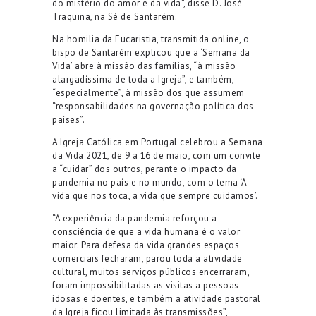
do mistério do amor e da vida”, disse D. José
Traquina, na Sé de Santarém.
Na homilia da Eucaristia, transmitida online, o
bispo de Santarém explicou que a ‘Semana da
Vida’ abre à missão das famílias, “à missão
alargadíssima de toda a Igreja”, e também,
“especialmente”, à missão dos que assumem
“responsabilidades na governação política dos
países”.
A Igreja Católica em Portugal celebrou a Semana
da Vida 2021, de 9 a 16 de maio, com um convite
a “cuidar” dos outros, perante o impacto da
pandemia no país e no mundo, com o tema ‘A
vida que nos toca, a vida que sempre cuidamos’.
“A experiência da pandemia reforçou a
consciência de que a vida humana é o valor
maior. Para defesa da vida grandes espaços
comerciais fecharam, parou toda a atividade
cultural, muitos serviços públicos encerraram,
foram impossibilitadas as visitas a pessoas
idosas e doentes, e também a atividade pastoral
da Igreja ficou limitada às transmissões”,