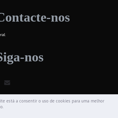
Contacte-nos
ral
Siga-nos
te está a consentir o uso de cookies para uma melhor
ão.