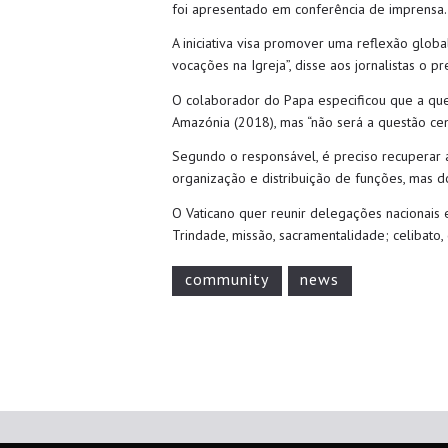
foi apresentado em conferência de imprensa.
A iniciativa visa promover uma reflexão glob
vocações na Igreja”, disse aos jornalistas o 
O colaborador do Papa especificou que a que
Amazónia (2018), mas “não será a questão cen
Segundo o responsável, é preciso recuperar a
organização e distribuição de funções, mas do
O Vaticano quer reunir delegações nacionais e
Trindade, missão, sacramentalidade; celibato, 
community
news