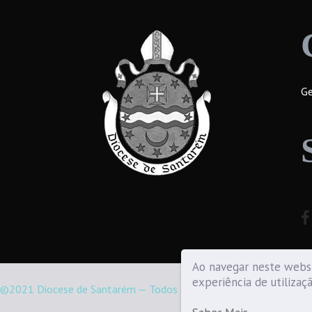
Ge
Ao navegar neste websi
experiência de utilizaç
©2021 Diocese de Santarém — Todos os direitos reservados.