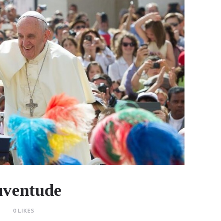
uventude
0
LIKES