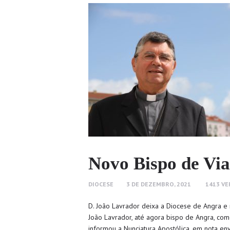
Novo Bispo de Vi
DIOCESE
3 DE DEZEMBRO, 2021
1413
VE
D. João Lavrador deixa a Diocese de Angra 
João Lavrador, até agora bispo de Angra, co
informou a Nunciatura Apostólica, em nota en