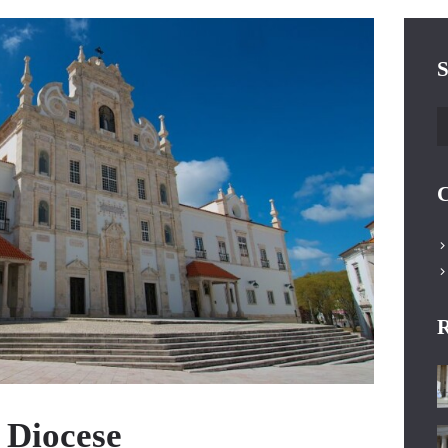
S
P
C
R
 Diocese