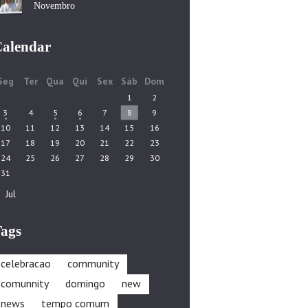
Novembro
alendar
Seg
Ter
Qua
Qui
Sex
Sáb
Dom
1
2
3
4
5
6
7
8
9
10
11
12
13
14
15
16
17
18
19
20
21
22
23
24
25
26
27
28
29
30
31
« Jul
ags
celebracao
community
comunnity
domingo
new
news
tempo comum