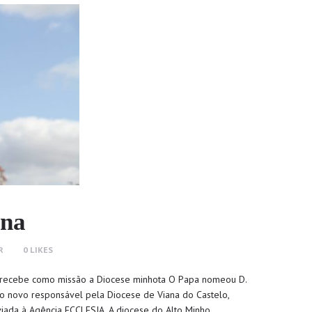
ana
R
0
LIKES
e recebe como missão a Diocese minhota O Papa nomeou D.
mo novo responsável pela Diocese de Viana do Castelo,
viada à Agência ECCLESIA. A diocese do Alto Minho…