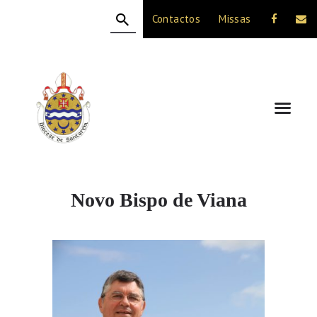
Contactos
Missas
HOME
A DIOCESE
CELEBRAÇÃO
VIDA CRISTÃ
NOTÍCIAS
JUBILEU 50 ANOS
Novo Bispo de Viana