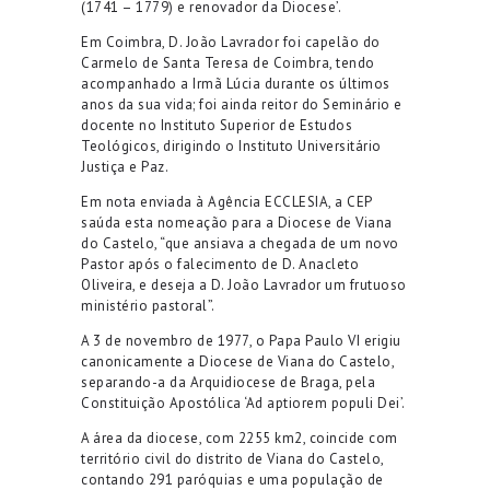
(1741 – 1779) e renovador da Diocese’.
Em Coimbra, D. João Lavrador foi capelão do
Carmelo de Santa Teresa de Coimbra, tendo
acompanhado a Irmã Lúcia durante os últimos
anos da sua vida; foi ainda reitor do Seminário e
docente no Instituto Superior de Estudos
Teológicos, dirigindo o Instituto Universitário
Justiça e Paz.
Em nota enviada à Agência ECCLESIA, a CEP
saúda esta nomeação para a Diocese de Viana
do Castelo, “que ansiava a chegada de um novo
Pastor após o falecimento de D. Anacleto
Oliveira, e deseja a D. João Lavrador um frutuoso
ministério pastoral”.
A 3 de novembro de 1977, o Papa Paulo VI erigiu
canonicamente a Diocese de Viana do Castelo,
separando-a da Arquidiocese de Braga, pela
Constituição Apostólica ‘Ad aptiorem populi Dei’.
A área da diocese, com 2255 km2, coincide com
território civil do distrito de Viana do Castelo,
contando 291 paróquias e uma população de