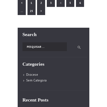
PAGE
1
PAGE
2
PAGE
3
PAGE
4
PAGE
5
PAGE
6
>
…
PAGE
25
Search
Pesquisar por:
Categories
Diocese
Sem Categora
Recent Posts