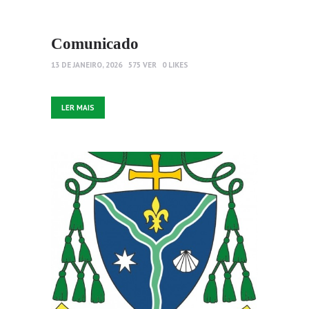
Comunicado
13 DE JANEIRO, 2026
575
VER
0
LIKES
LER MAIS