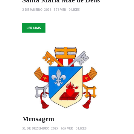
2 DE JANEIRO, 2026
576
VER
0
LIKES
LER MAIS
Mensagem
31 DE DEZEMBRO, 2025
605
VER
0
LIKES