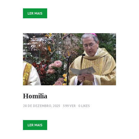
LER MAIS
Homilia
28 DE DEZEMBRO, 2025
599
VER
0
LIKES
LER MAIS