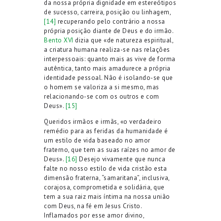
da nossa própria dignidade em estereótipos
de sucesso, carreira, posição ou linhagem,
[14]
recuperando pelo contrário a nossa
própria posição diante de Deus e do irmão.
Bento XVI
dizia que «de natureza espiritual,
a criatura humana realiza-se nas relações
interpessoais: quanto mais as vive de forma
autêntica, tanto mais amadurece a própria
identidade pessoal. Não é isolando-se que
o homem se valoriza a si mesmo, mas
relacionando-se com os outros e com
Deus».
[15]
Queridos irmãos e irmãs, «o verdadeiro
remédio para as feridas da humanidade é
um estilo de vida baseado no amor
fraterno, que tem as suas raízes no amor de
Deus».
[16]
Desejo vivamente que nunca
falte no nosso estilo de vida cristão esta
dimensão fraterna, “samaritana”, inclusiva,
corajosa, comprometida e solidária, que
tem a sua raiz mais íntima na nossa união
com Deus, na fé em Jesus Cristo.
Inflamados por esse amor divino,