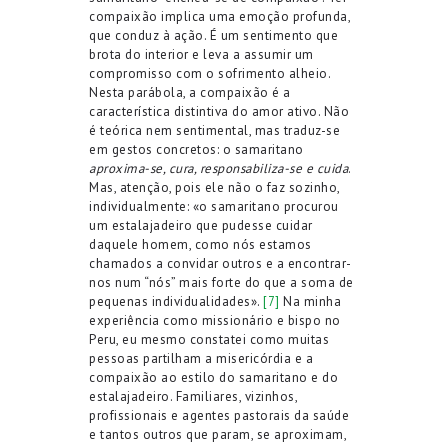
compaixão implica uma emoção profunda,
que conduz à ação. É um sentimento que
brota do interior e leva a assumir um
compromisso com o sofrimento alheio.
Nesta parábola, a compaixão é a
característica distintiva do amor ativo. Não
é teórica nem sentimental, mas traduz-se
em gestos concretos: o samaritano
aproxima-se, cura, responsabiliza-se e cuida
.
Mas, atenção, pois ele não o faz sozinho,
individualmente: «o samaritano procurou
um estalajadeiro que pudesse cuidar
daquele homem, como nós estamos
chamados a convidar outros e a encontrar-
nos num “nós” mais forte do que a soma de
pequenas individualidades».
[7]
Na minha
experiência como missionário e bispo no
Peru, eu mesmo constatei como muitas
pessoas partilham a misericórdia e a
compaixão ao estilo do samaritano e do
estalajadeiro. Familiares, vizinhos,
profissionais e agentes pastorais da saúde
e tantos outros que param, se aproximam,