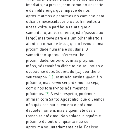
imediato, da pressa, bem como do descarte
e da indiferença, que impede de nos
aproximarmos e pararmos no caminho para
olhar as necessidades e os sofrimentos à
nossa volta. A parábola relata que o
samaritano, ao ver o ferido, não “passou ao
largo”, mas teve para ele um olhar aberto e
atento, o olhar de Jesus, que o levou a uma
proximidade humana e solidária. O
samaritano «parou, ofereceu-lhe
proximidade, curou-o com as próprias
mãos, pôs também dinheiro do seu bolso e
ocupou-se dele. Sobretudo […] deu-lhe o
seu tempo».
[1]
Jesus não ensina
quem
é o
próximo, mas
como
ser próximo, ou seja,
como nos tornar-nos nós mesmos
próximos.
[2]
A este respeito, podemos
afirmar, com Santo Agostinho, que o Senhor
não quis ensinar quem era o próximo
daquele homem, mas a quem ele devia
tornar-se próximo. Na verdade, ninguém é
próximo de outro enquanto não se
aproxima voluntariamente dele. Por isso,