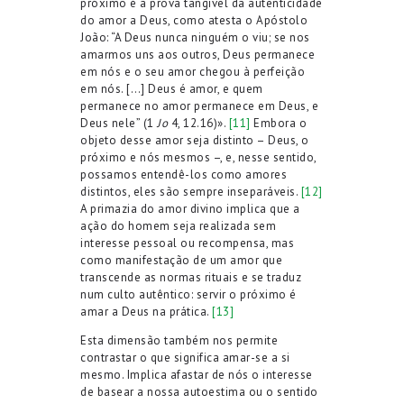
próximo é a prova tangível da autenticidade
do amor a Deus, como atesta o Apóstolo
João: “A Deus nunca ninguém o viu; se nos
amarmos uns aos outros, Deus permanece
em nós e o seu amor chegou à perfeição
em nós. […] Deus é amor, e quem
permanece no amor permanece em Deus, e
Deus nele” (1
Jo
4, 12.16)».
[11]
Embora o
objeto desse amor seja distinto – Deus, o
próximo e nós mesmos –, e, nesse sentido,
possamos entendê-los como amores
distintos, eles são sempre inseparáveis.
[12]
A primazia do amor divino implica que a
ação do homem seja realizada sem
interesse pessoal ou recompensa, mas
como manifestação de um amor que
transcende as normas rituais e se traduz
num culto autêntico: servir o próximo é
amar a Deus na prática.
[13]
Esta dimensão também nos permite
contrastar o que significa amar-se a si
mesmo. Implica afastar de nós o interesse
de basear a nossa autoestima ou o sentido