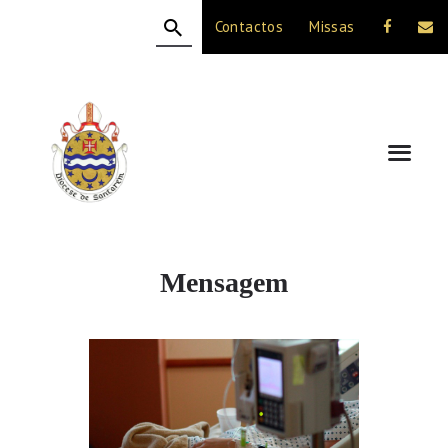
Contactos
Missas
HOME
A DIOCESE
CELEBRAÇÃO
VIDA CRISTÃ
NOTÍCIAS
JUBILEU 50 ANOS
Mensagem