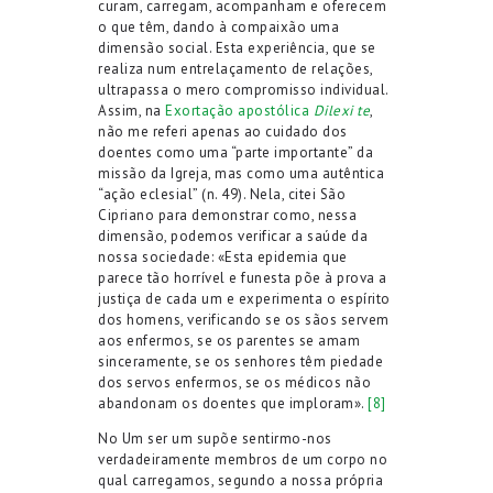
curam, carregam, acompanham e oferecem
o que têm, dando à compaixão uma
dimensão social. Esta experiência, que se
realiza num entrelaçamento de relações,
ultrapassa o mero compromisso individual.
Assim, na
Exortação apostólica
Dilexi te
,
não me referi apenas ao cuidado dos
doentes como uma “parte importante” da
missão da Igreja, mas como uma autêntica
“ação eclesial” (n. 49). Nela, citei São
Cipriano para demonstrar como, nessa
dimensão, podemos verificar a saúde da
nossa sociedade: «Esta epidemia que
parece tão horrível e funesta põe à prova a
justiça de cada um e experimenta o espírito
dos homens, verificando se os sãos servem
aos enfermos, se os parentes se amam
sinceramente, se os senhores têm piedade
dos servos enfermos, se os médicos não
abandonam os doentes que imploram».
[8]
No Um ser um supõe sentirmo-nos
verdadeiramente membros de um corpo no
qual carregamos, segundo a nossa própria