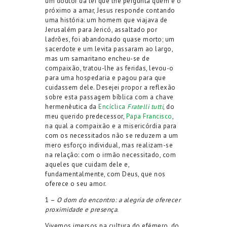
um doutor da lei que lhe pergunta quem é o
próximo a amar, Jesus responde contando
uma história: um homem que viajava de
Jerusalém para Jericó, assaltado por
ladrões, foi abandonado quase morto; um
sacerdote e um levita passaram ao largo,
mas um samaritano encheu-se de
compaixão, tratou-lhe as feridas, levou-o
para uma hospedaria e pagou para que
cuidassem dele. Desejei propor a reflexão
sobre esta passagem bíblica com a chave
hermenêutica da
Encíclica
Fratelli tutti
, do
meu querido predecessor,
Papa Francisco
,
na qual a compaixão e a misericórdia para
com os necessitados não se reduzem a um
mero esforço individual, mas realizam-se
na relação: com o irmão necessitado, com
aqueles que cuidam dele e,
fundamentalmente, com Deus, que nos
oferece o seu amor.
1 –
O dom do encontro: a alegria de oferecer
proximidade e presença
.
Vivemos imersos na cultura do efémero, do