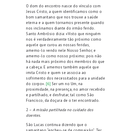
O dom do encontro nasce do vínculo com
Jesus Cristo, a quem identificamos como o
bom samaritano que nos trouxe a saúde
eterna e a quem tornamos presente quando
nos inclinamos diante do irmão ferido.
Santo Ambrósio dizia: «Visto que ninguém
nos é verdadeiramente tão próximo como
aquele que curou as nossas feridas,
amemo-lo vendo nele Nosso Senhor, e
amemo-lo como nosso próximo; pois não
há nada mais próximo dos membros do que
a cabeça. E amemos também aquele que
imita Cristo e quem se associa ao
sofrimento dos necessitados para a unidade
do corpo».
[6]
Ser um no Um, na
proximidade, na presença, no amor recebido
e partilhado, e desfrutar, tal como São
Francisco, da doçura de o ter encontrado.
2 –
A missão partilhada no cuidado dos
doentes.
São Lucas continua dizendo que o
samaritano “encheu-se de compaixão”. Ter