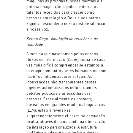
máquinas as próprias funções mentais e a
própria imaginação significa enterrar os
talentos recebidos para crescer como
pessoas em relação a Deus e aos outros.
Significa esconder o nosso rosto e silenciar
a nossa voz.
Ser ou fingir: simulação de relações e da
realidade
À medida que navegamos pelos nossos
fluxos de informação (
feeds
), torna-se cada
vez mais difícil compreender se estamos a
interagir com outros seres humanos ou com
“
bots
” ou influenciadores virtuais. As
intervenções não transparentes destes
agentes automatizados influenciam os
debates públicos e as escolhas das
pessoas. Especialmente os
chatbots
,
baseados em grandes modelos linguísticos
(LLM), estão a revelar-se
surpreendentemente eficazes na persuasão
oculta, através de uma contínua otimização
da interação personalizada. A estrutura
dialógica e adaptativa, mimética, destes