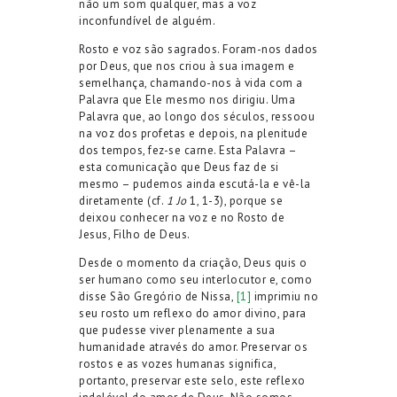
não um som qualquer, mas a voz
inconfundível de alguém.
Rosto e voz são sagrados. Foram-nos dados
por Deus, que nos criou à sua imagem e
semelhança, chamando-nos à vida com a
Palavra que Ele mesmo nos dirigiu. Uma
Palavra que, ao longo dos séculos, ressoou
na voz dos profetas e depois, na plenitude
dos tempos, fez-se carne. Esta Palavra –
esta comunicação que Deus faz de si
mesmo – pudemos ainda escutá-la e vê-la
diretamente (cf.
1 Jo
1, 1-3), porque se
deixou conhecer na voz e no Rosto de
Jesus, Filho de Deus.
Desde o momento da criação, Deus quis o
ser humano como seu interlocutor e, como
disse São Gregório de Nissa,
[1]
imprimiu no
seu rosto um reflexo do amor divino, para
que pudesse viver plenamente a sua
humanidade através do amor. Preservar os
rostos e as vozes humanas significa,
portanto, preservar este selo, este reflexo