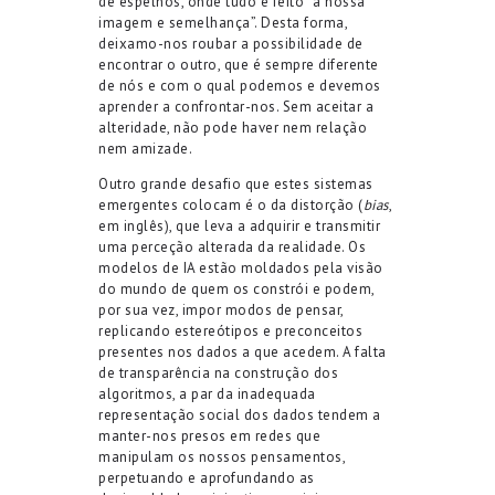
de espelhos, onde tudo é feito “à nossa
imagem e semelhança”. Desta forma,
deixamo-nos roubar a possibilidade de
encontrar o outro, que é sempre diferente
de nós e com o qual podemos e devemos
aprender a confrontar-nos. Sem aceitar a
alteridade, não pode haver nem relação
nem amizade.
Outro grande desafio que estes sistemas
emergentes colocam é o da distorção (
bias
,
em inglês), que leva a adquirir e transmitir
uma perceção alterada da realidade. Os
modelos de IA estão moldados pela visão
do mundo de quem os constrói e podem,
por sua vez, impor modos de pensar,
replicando estereótipos e preconceitos
presentes nos dados a que acedem. A falta
de transparência na construção dos
algoritmos, a par da inadequada
representação social dos dados tendem a
manter-nos presos em redes que
manipulam os nossos pensamentos,
perpetuando e aprofundando as