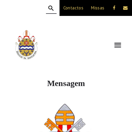
Contactos
Missas
HOME
A DIOCESE
CELEBRAÇÃO
VIDA CRISTÃ
NOTÍCIAS
JUBILEU 50 ANOS
Mensagem