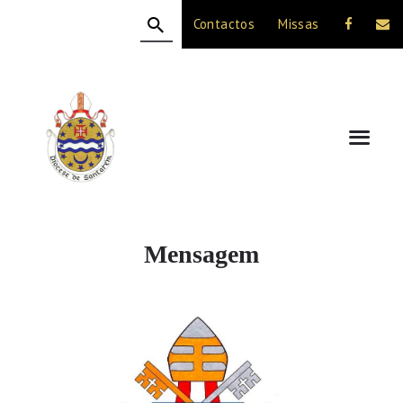
Contactos
Missas
HOME
A DIOCESE
CELEBRAÇÃO
VIDA CRISTÃ
NOTÍCIAS
JUBILEU 50 ANOS
Mensagem