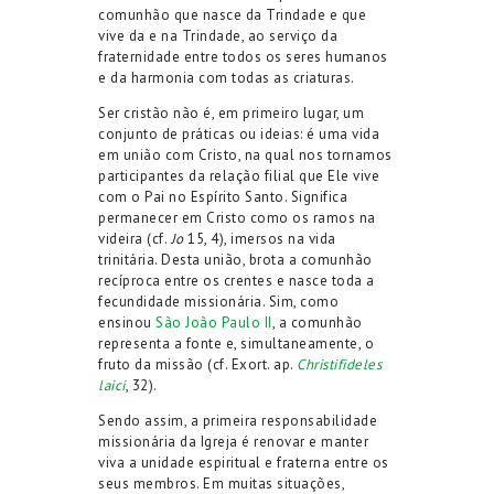
comunhão que nasce da Trindade e que
vive da e na Trindade, ao serviço da
fraternidade entre todos os seres humanos
e da harmonia com todas as criaturas.
Ser cristão não é, em primeiro lugar, um
conjunto de práticas ou ideias: é uma vida
em união com Cristo, na qual nos tornamos
participantes da relação filial que Ele vive
com o Pai no Espírito Santo. Significa
permanecer em Cristo como os ramos na
videira (cf.
Jo
15, 4), imersos na vida
trinitária. Desta união, brota a comunhão
recíproca entre os crentes e nasce toda a
fecundidade missionária. Sim, como
ensinou
São João Paulo II
, a comunhão
representa a fonte e, simultaneamente, o
fruto da missão (cf. Exort. ap.
Christifideles
laici
, 32).
Sendo assim, a primeira responsabilidade
missionária da Igreja é renovar e manter
viva a unidade espiritual e fraterna entre os
seus membros. Em muitas situações,