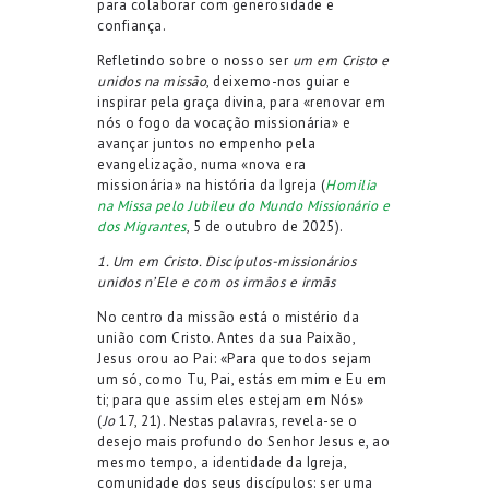
para colaborar com generosidade e
confiança.
Refletindo sobre o nosso ser
um em Cristo e
unidos na missão
, deixemo-nos guiar e
inspirar pela graça divina, para «renovar em
nós o fogo da vocação missionária» e
avançar juntos no empenho pela
evangelização, numa «nova era
missionária» na história da Igreja (
Homilia
na Missa pelo Jubileu do Mundo Missionário e
dos Migrantes
, 5 de outubro de 2025).
1. Um em Cristo. Discípulos-missionários
unidos n’Ele e com os irmãos e irmãs
No centro da missão está o mistério da
união com Cristo. Antes da sua Paixão,
Jesus orou ao Pai: «Para que todos sejam
um só, como Tu, Pai, estás em mim e Eu em
ti; para que assim eles estejam em Nós»
(
Jo
17, 21). Nestas palavras, revela-se o
desejo mais profundo do Senhor Jesus e, ao
mesmo tempo, a identidade da Igreja,
comunidade dos seus discípulos: ser uma