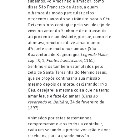
sabemos, «o Amor não é amado», como
disse São Francisco de Assis, a quem
olhamos de modo particular pelos
oitocentos anos do seu trânsito para o Céu.
Deixemo-nos contagiar pelo seu desejo de
viver no amor do Senhor e de o transmitir
ao próximo e ao distante, porque, como ele
afirmava, «muito se deve amar o amor
d’Aquele que muito nos amou» (São
Boaventura de Bagnoregio,
Legenda Maior
,
cap. IX, 1;
Fontes franciscanas
, 1161).
Sentimo-nos também estimulados pelo
zelo de Santa Teresinha do Menino Jesus,
que se propôs continuar a sua missão
mesmo depois da morte, declarando: «No
Céu, desejarei a mesma coisa que na terra:
amar Jesus e fazê-Lo amar» (
Carta ao
reverendo M. Bellière
, 24 de fevereiro de
1897).
Animados por estes testemunhos,
comprometamo-nos todos a contribuir,
cada um segundo a própria vocação e dons
recebidos, para a grande missão