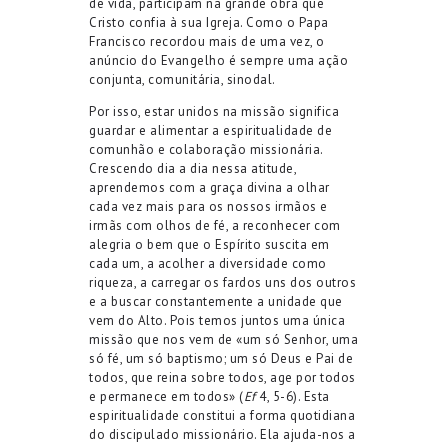
de vida, participam na grande obra que
Cristo confia à sua Igreja. Como o Papa
Francisco recordou mais de uma vez, o
anúncio do Evangelho é sempre uma ação
conjunta, comunitária, sinodal.
Por isso, estar unidos na missão significa
guardar e alimentar a espiritualidade de
comunhão e colaboração missionária.
Crescendo dia a dia nessa atitude,
aprendemos com a graça divina a olhar
cada vez mais para os nossos irmãos e
irmãs com olhos de fé, a reconhecer com
alegria o bem que o Espírito suscita em
cada um, a acolher a diversidade como
riqueza, a carregar os fardos uns dos outros
e a buscar constantemente a unidade que
vem do Alto. Pois temos juntos uma única
missão que nos vem de «um só Senhor, uma
só fé, um só baptismo; um só Deus e Pai de
todos, que reina sobre todos, age por todos
e permanece em todos» (
Ef
4, 5-6). Esta
espiritualidade constitui a forma quotidiana
do discipulado missionário. Ela ajuda-nos a