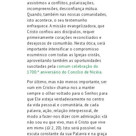
assistimos a conflitos, polarizações,
incompreensões, desconfiança mútua.
Quando, também nas nossas comunidades,
isto acontece, o seu testemunho
enfraquece. A missão evangelizadora, que
Cristo confiou aos discípulos, requer
primeiramente corações reconciliados e
desejosos de comunhão. Nesta ótica, será
importante intensificar o compromisso
ecuménico com todas as Igrejas cristãs,
aproveitando também as oportunidades
suscitadas pela
comum celebração do
1700.º aniversário do Concílio de Nicéia
.
Por último, mas não menos importante, ser
«um em Cristo» chama-nos a manter
sempre o olhar voltado para o Senhor, para
que Ele esteja verdadeiramente no centro
da vida pessoal e comunitária, de cada
palavra, ação, relação interpessoal, de
modo a fazer-nos dizer com admiração: «Já
não sou eu que vivo, mas é Cristo que vive
em mim» (
Gl
2, 20). Isto será possível na
escuta constante da sua Palavra e na graça