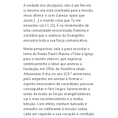
A unidade dos discípulos não é um fim em
si mesma: ela está orientada para a missão.
Jesus afirma-o com clareza: «para que
assim […] o mundo creia que Tu me
enviaste» (
Jo
17, 21). É no testemunho de
uma comunidade reconciliada, fraterna e
solidária que o anúncio do Evangelho
encontra toda a sua força comunicativa.
Nesta perspectiva, vale a pena recordar o
lema do Beato Paulo Manna: «Toda a Igreja
para o mundo inteiro», que expressa
sinteticamente o ideal que animou a
fundação, em 1916, da
Pontifícia União
Missionária
. A ela, no seu 110.º aniversário,
pelo empenho em animar e formar o
espírito missionário de sacerdotes, pessoas
consagradas e fiéis leigos, favorecendo a
união de todas as forças evangelizadoras,
vai o meu reconhecimento e a minha
bênção. Com efeito, nenhum batizado é
estranho ou indiferente à missão: todos,
cada um segundo a sua vocação e condição