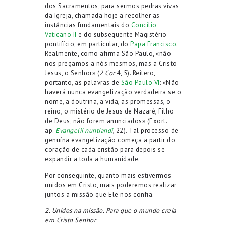
dos Sacramentos, para sermos pedras vivas
da Igreja, chamada hoje a recolher as
instâncias fundamentais do
Concílio
Vaticano II
e do subsequente Magistério
pontifício, em particular, do
Papa Francisco
.
Realmente, como afirma São Paulo, «não
nos pregamos a nós mesmos, mas a Cristo
Jesus, o Senhor» (
2 Cor
4, 5). Reitero,
portanto, as palavras de
São Paulo VI
: «Não
haverá nunca evangelização verdadeira se o
nome, a doutrina, a vida, as promessas, o
reino, o mistério de Jesus de Nazaré, Filho
de Deus, não forem anunciados» (Exort.
ap.
Evangelii nuntiandi
, 22). Tal processo de
genuína evangelização começa a partir do
coração de cada cristão para depois se
expandir a toda a humanidade.
Por conseguinte, quanto mais estivermos
unidos em Cristo, mais poderemos realizar
juntos a missão que Ele nos confia.
2. Unidos na missão. Para que o mundo creia
em Cristo Senhor