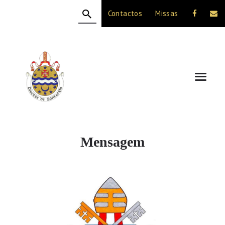
Contactos
Missas
HOME
A DIOCESE
CELEBRAÇÃO
VIDA CRISTÃ
NOTÍCIAS
JUBILEU 50 ANOS
Mensagem