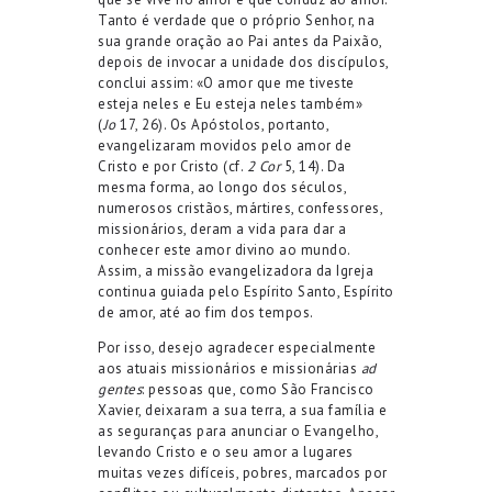
Tanto é verdade que o próprio Senhor, na
sua grande oração ao Pai antes da Paixão,
depois de invocar a unidade dos discípulos,
conclui assim: «O amor que me tiveste
esteja neles e Eu esteja neles também»
(
Jo
17, 26). Os Apóstolos, portanto,
evangelizaram movidos pelo amor de
Cristo e por Cristo (cf.
2 Cor
5, 14). Da
mesma forma, ao longo dos séculos,
numerosos cristãos, mártires, confessores,
missionários, deram a vida para dar a
conhecer este amor divino ao mundo.
Assim, a missão evangelizadora da Igreja
continua guiada pelo Espírito Santo, Espírito
de amor, até ao fim dos tempos.
Por isso, desejo agradecer especialmente
aos atuais missionários e missionárias
ad
gentes
: pessoas que, como São Francisco
Xavier, deixaram a sua terra, a sua família e
as seguranças para anunciar o Evangelho,
levando Cristo e o seu amor a lugares
muitas vezes difíceis, pobres, marcados por