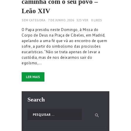
caminha com o seu povo –
Leão XIV
SEM CATEGORA
7 DE JUNHO, 2026
323
VER
0
LIKES
O Papa presidiu neste Domingo, à Missa do
Corpo de Deus na Praça de Cibeles, em Madrid,
apelando a uma fé que vá ao encontro de quem
sofre, a partir do simbolismo das procissões
eucarísticas. “Não se trata apenas de levar a
custódia, mas de nos deixarmos sair do
egoísmo,…
LER MAIS
Search
Pesquisar por: