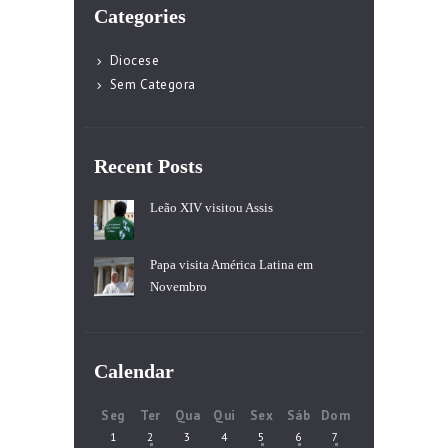
Categories
Diocese
Sem Categora
Recent Posts
Leão XIV visitou Assis
Papa visita América Latina em
Novembro
Calendar
Seg
Ter
Qua
Qui
Sex
Sáb
Dom
1
2
3
4
5
6
7