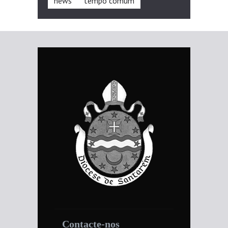
news
tempo comum
Contacte-nos