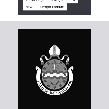
news
tempo comum