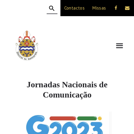
Contactos
Missas
HOME
A DIOCESE
CELEBRAÇÃO
VIDA CRISTÃ
NOTÍCIAS
JUBILEU 50 ANOS
Jornadas Nacionais de
Comunicação