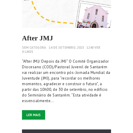
After JMJ
SEM CATEGORA
14 DE SETEMBRO, 2023
1248
VER
0
LIKES
“After JMJ/ Depois da JMJ” O Comité Organizador
Diocesano (COD)/Pastoral Juvenil de Santarém
vai realizar um encontro pós-Jornada Mundial da
Juventude (JMJ), para “recordar os melhores
momentos, agradecer e construir o futuro”, a
partir das 10h00, de 30 de setembro, no edifício
do Seminário de Santarém. “Esta atividade é
essencialmente…
LER MAIS