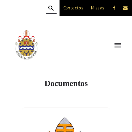
Contactos
Missas
HOME
A DIOCESE
CELEBRAÇÃO
VIDA CRISTÃ
NOTÍCIAS
JUBILEU 50 ANOS
Documentos