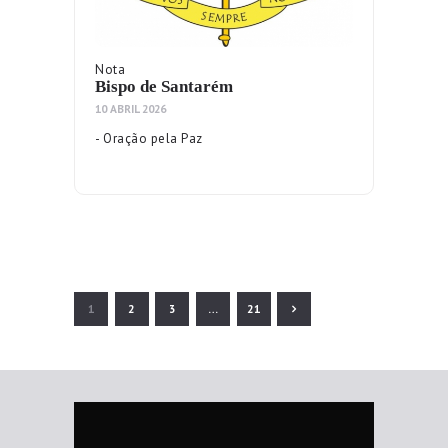
Nota
Bispo de Santarém
10 ABRIL 2026
- Oração pela Paz
Paginação dos conteúdos
PAGE
1
PAGE
2
PAGE
3
>
…
PAGE
21