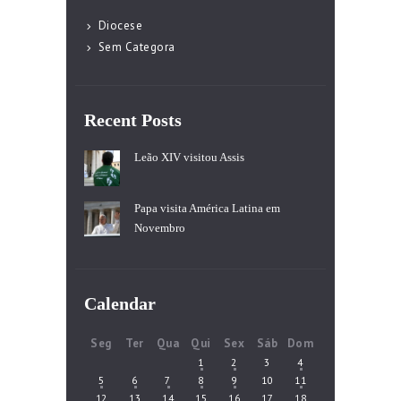
Diocese
Sem Categora
Recent Posts
Leão XIV visitou Assis
Papa visita América Latina em
Novembro
Calendar
Seg
Ter
Qua
Qui
Sex
Sáb
Dom
1
2
3
4
5
6
7
8
9
10
11
12
13
14
15
16
17
18