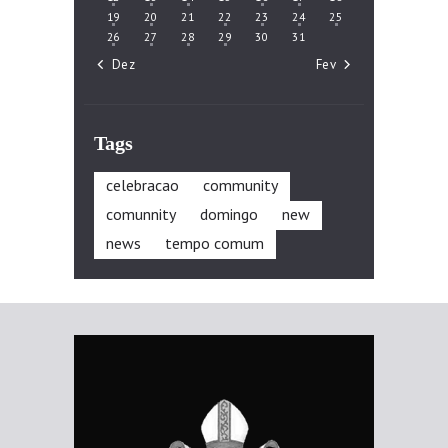
19
20
21
22
23
24
25
26
27
28
29
30
31
« Dez
Fev »
Tags
celebracao
community
comunnity
domingo
new
news
tempo comum