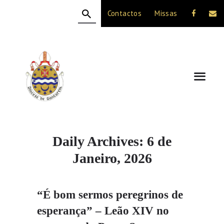
Contactos
Missas
HOME
A DIOCESE
CELEBRAÇÃO
VIDA CRISTÃ
NOTÍCIAS
JUBILEU 50 ANOS
Daily Archives: 6 de
Janeiro, 2026
“É bom sermos peregrinos de
esperança” – Leão XIV no