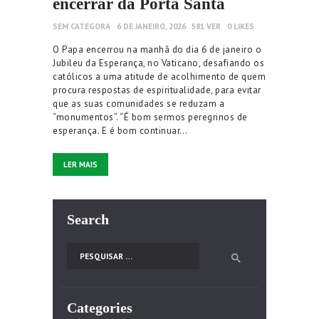
encerrar da Porta Santa
SEM CATEGORA
6 DE JANEIRO, 2026
581
VER
0
LIKES
O Papa encerrou na manhã do dia 6 de janeiro o
Jubileu da Esperança, no Vaticano, desafiando os
católicos a uma atitude de acolhimento de quem
procura respostas de espiritualidade, para evitar
que as suas comunidades se reduzam a
“monumentos”. “É bom sermos peregrinos de
esperança. E é bom continuar…
LER MAIS
Search
Pesquisar por:
Categories