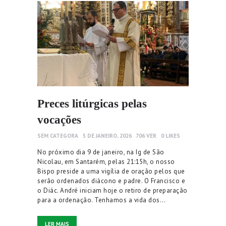
Preces litúrgicas pelas
vocações
SEM CATEGORA
5 DE JANEIRO, 2026
706
VER
0
LIKES
No próximo dia 9 de janeiro, na Ig de São
Nicolau, em Santarém, pelas 21:15h, o nosso
Bispo preside a uma vigília de oração pelos que
serão ordenados diácono e padre. O Francisco e
o Diác. André iniciam hoje o retiro de preparação
para a ordenação. Tenhamos a vida dos…
LER MAIS