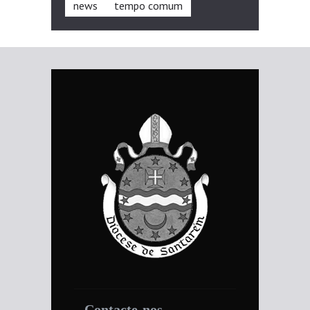
news
tempo comum
Contacte-nos