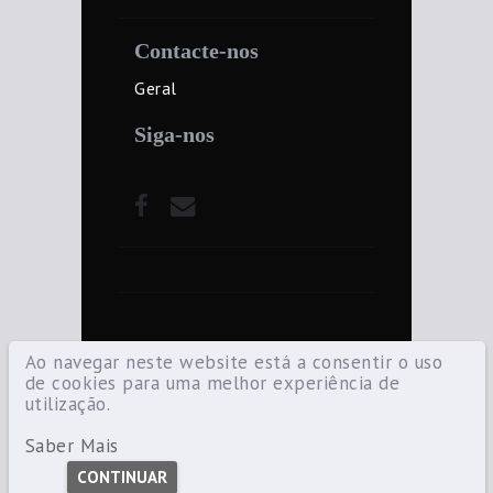
Contacte-nos
Geral
Siga-nos
Ao navegar neste website está a consentir o uso
de cookies para uma melhor experiência de
utilização.
©2021 Diocese de Santarém — Todos os
direitos reservados.
Saber Mais
CONTINUAR