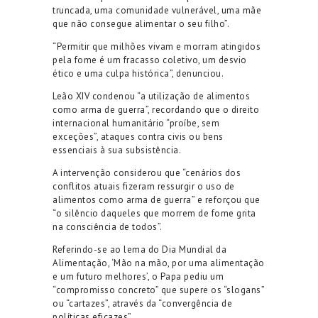
truncada, uma comunidade vulnerável, uma mãe
que não consegue alimentar o seu filho”.
“Permitir que milhões vivam e morram atingidos
pela fome é um fracasso coletivo, um desvio
ético e uma culpa histórica”, denunciou.
Leão XIV condenou “a utilização de alimentos
como arma de guerra”, recordando que o direito
internacional humanitário “proíbe, sem
exceções”, ataques contra civis ou bens
essenciais à sua subsistência.
A intervenção considerou que “cenários dos
conflitos atuais fizeram ressurgir o uso de
alimentos como arma de guerra” e reforçou que
“o silêncio daqueles que morrem de fome grita
na consciência de todos”.
Referindo-se ao lema do Dia Mundial da
Alimentação, ‘Mão na mão, por uma alimentação
e um futuro melhores’, o Papa pediu um
“compromisso concreto” que supere os “slogans”
ou “cartazes”, através da “convergência de
políticas eficazes”.