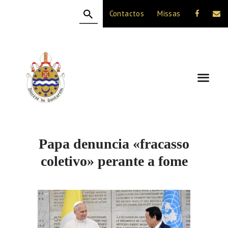
Contactos
Missas
HOME
A DIOCESE
CELEBRAÇÃO
VIDA CRISTÃ
NOTÍCIAS
JUBILEU 50 ANOS
Papa denuncia «fracasso
coletivo» perante a fome