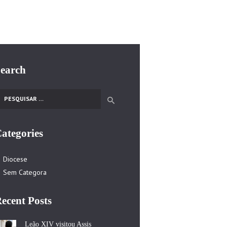
earch
esquisar por:
ategories
Diocese
Sem Categora
ecent Posts
Leão XIV visitou Assis