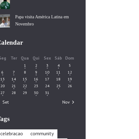
Papa visita América Latina em
Novembro
alendar
Seg
Ter
Qua
Qui
Sex
Sáb
Dom
1
2
3
4
5
6
7
8
9
10
11
12
13
14
15
16
17
18
19
20
21
22
23
24
25
26
27
28
29
30
31
« Set
Nov »
ags
celebracao
community