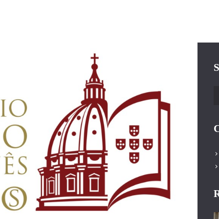
S
P
C
R