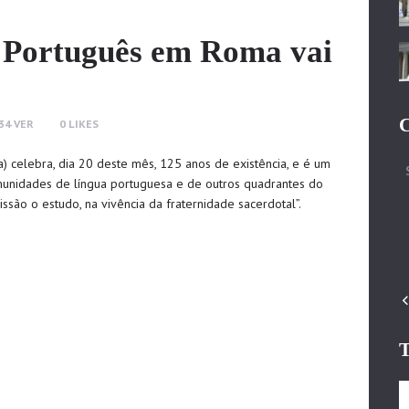
o Português em Roma vai
C
34
VER
0
LIKES
a) celebra, dia 20 deste mês, 125 anos de existência, e é um
munidades de língua portuguesa e de outros quadrantes do
são o estudo, na vivência da fraternidade sacerdotal”.
T