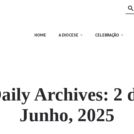
HOME
A DIOCESE
CELEBRAÇÃO
HOME
A DIOCESE
CELEBRAÇÃO
VIDA CRISTÃ
NOTÍCIAS
JUBILEU 50 ANOS
aily Archives: 2 
Junho, 2025