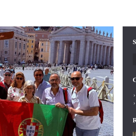
S
P
C
R