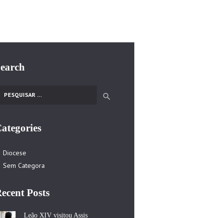
earch
esquisar por:
ategories
Diocese
Sem Categora
ecent Posts
Leão XIV visitou Assis