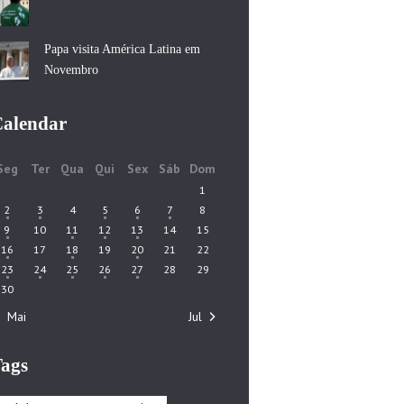
Papa visita América Latina em
Novembro
alendar
Seg
Ter
Qua
Qui
Sex
Sáb
Dom
1
2
3
4
5
6
7
8
9
10
11
12
13
14
15
16
17
18
19
20
21
22
23
24
25
26
27
28
29
30
« Mai
Jul »
ags