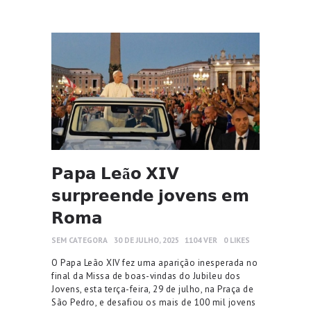
𝗣𝗮𝗽𝗮 𝗟𝗲ã𝗼 𝗫𝗜𝗩
𝘀𝘂𝗿𝗽𝗿𝗲𝗲𝗻𝗱𝗲 𝗷𝗼𝘃𝗲𝗻𝘀 𝗲𝗺
𝗥𝗼𝗺𝗮
SEM CATEGORA
30 DE JULHO, 2025
1104
VER
0
LIKES
O Papa Leão XIV fez uma aparição inesperada no
final da Missa de boas-vindas do Jubileu dos
Jovens, esta terça-feira, 29 de julho, na Praça de
São Pedro, e desafiou os mais de 100 mil jovens