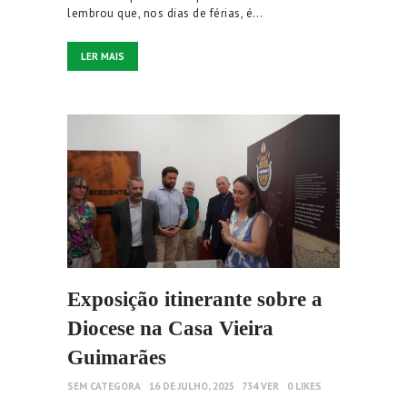
lembrou que, nos dias de férias, é…
LER MAIS
Exposição itinerante sobre a
Diocese na Casa Vieira
Guimarães
SEM CATEGORA
16 DE JULHO, 2025
734
VER
0
LIKES