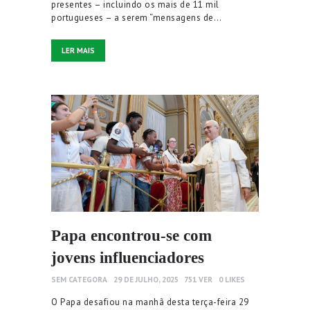
presentes – incluindo os mais de 11 mil
portugueses – a serem “mensagens de…
LER MAIS
Papa encontrou-se com
jovens influenciadores
SEM CATEGORA
29 DE JULHO, 2025
751
VER
0
LIKES
O Papa desafiou na manhã desta terça-feira 29