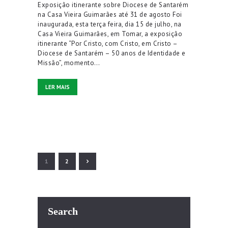
Exposição itinerante sobre Diocese de Santarém
na Casa Vieira Guimarães até 31 de agosto Foi
inaugurada, esta terça feira, dia 15 de julho, na
Casa Vieira Guimarães, em Tomar, a exposição
itinerante “Por Cristo, com Cristo, em Cristo –
Diocese de Santarém – 50 anos de Identidade e
Missão”, momento…
LER MAIS
Paginação dos conteúdos
>
PAGE
1
PAGE
2
Search