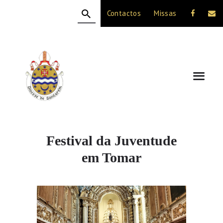
Contactos
Missas
HOME
A DIOCESE
CELEBRAÇÃO
VIDA CRISTÃ
NOTÍCIAS
JUBILEU 50 ANOS
Festival da Juventude
em Tomar