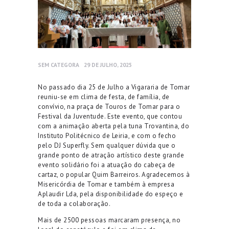
SEM CATEGORA
29 DE JULHO, 2025
No passado dia 25 de Julho a Vigararia de Tomar
reuniu-se em clima de festa
, de família, de
convívio,
na praça de To
u
ros
de Tomar
para o
Festival da Juventude. Este evento, que contou
com a animação aberta pela tuna
Trovantina
, do
Instituto Politécnico de Leiria, e com o fecho
pelo DJ
Superfly
. Sem qualquer dúvida que o
grande ponto de atração artístico deste grande
evento solidário foi a atuação do cabeça de
cartaz, o popular Quim Barreiros.
Agradecemos
à
Miseric
ó
rdia de Tomar e também
à
empresa
Aplaudir
Lda
, pela disponibilidade do espeço e
de toda a colaboração.
Mais de 2
500
pessoas marcaram presença, no