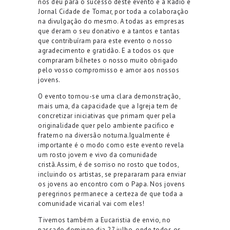
nos deu para o sucesso deste evento e à Rádio e
Jornal Cidade de Tomar, por toda a colaboração
na divulgação do mesmo.
A todas as empresas
que deram o seu donativo e
a tantos e tantas
que contribuíram para este evento o nosso
agradecimento e gratidão. E a todos
os
que
compraram bilhetes o nosso muito obrigado
pelo vosso compromisso e amor aos nossos
jovens.
O evento tornou-se uma clara demonstração,
mais uma, da capacidade que a Igreja tem de
concretizar iniciativas que primam quer pela
originalidade quer pelo ambiente
pacifico e
fraterno
na
diversão noturna.
Igualmente é
importante é o modo como este evento revela
um rosto jovem e vivo da comunidade
cristã.
Assim, é de sorriso no rosto
que todos,
incluindo os artistas, se prepararam para enviar
os jovens ao encontro com o Papa. Nos
jovens
peregrinos permanece a certeza
de que
toda a
comunidade vicarial vai com eles!
Tivemos também a Eucaristia de envio, no
passado domingo
dia 27 julho, onde todos os