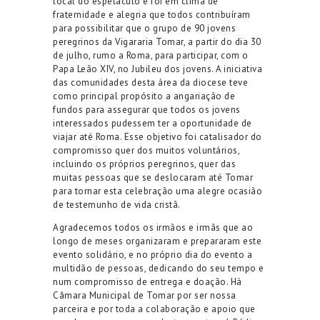
local do espetáculo e foi em clima de
fraternidade e alegria que todos contribuíram
para possibilitar que o grupo de 90
jovens
peregrinos da
Vigararia
Tomar,
a partir do dia 30
de julho
, rumo a Roma, para participar, com o
Papa Leão XIV, no Jubileu dos jovens. A iniciativa
das comunidades desta área da diocese teve
como principal propósito a angariação de
fundos para assegurar que todos os jovens
interessados pudessem ter a oportunidade de
viajar até Roma. Esse objetivo foi catalisador do
compromisso quer dos muitos voluntários,
incluindo os próprios peregrinos, quer das
muitas pessoas que se deslocaram até Tomar
para tornar esta celebração uma alegre ocasião
de testemunho de vida cristã
.
Agradecemos todos os irmãos e irmãs que ao
longo de meses organizaram e prepararam este
evento solidário, e no próprio dia do evento a
multidão de pessoas, dedicando do seu tempo e
num compromisso de entrega e doação.
Há
Câmara Municipal de Tomar por ser nossa
parceira e por toda a colaboração e apoio que