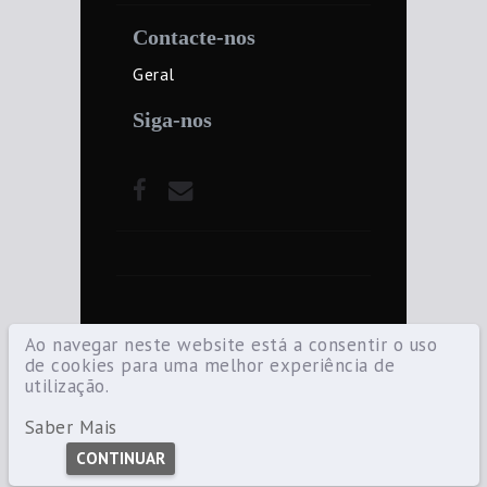
Contacte-nos
Geral
Siga-nos
Ao navegar neste website está a consentir o uso
de cookies para uma melhor experiência de
utilização.
©2021 Diocese de Santarém — Todos os
direitos reservados.
Saber Mais
CONTINUAR