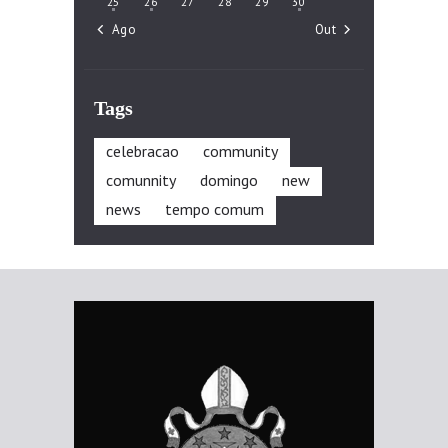
25
26
27
28
29
30
« Ago
Out »
Tags
celebracao
community
comunnity
domingo
new
news
tempo comum