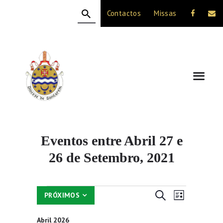
Contactos
Missas
HOME
A DIOCESE
CELEBRAÇÃO
VIDA CRISTÃ
NOTÍCIAS
JUBILEU 50 ANOS
Eventos entre Abril 27 e
26 de Setembro, 2021
Eventos
N
N
PESQUISAR
PRÓXIMOS
LISTA
a
S
a
e
v
Abril 2026