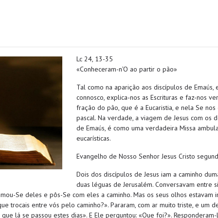
Lc 24, 13-35
«Conheceram-n’O ao partir o pão»
Tal como na aparição aos discípulos de Emaús, e
connosco, explica-nos as Escrituras e faz-nos ve
fração do pão, que é a Eucaristia, e nela Se no
pascal. Na verdade, a viagem de Jesus com os do
de Emaús, é como uma verdadeira Missa ambula
eucarísticas.
Evangelho de Nosso Senhor Jesus Cristo segun
Dois dos discípulos de Jesus iam a caminho du
duas léguas de Jerusalém. Conversavam entre si
oximou-Se deles e pôs-Se com eles a caminho. Mas os seus olhos estavam
ue trocais entre vós pelo caminho?». Pararam, com ar muito triste, e um 
o que lá se passou estes dias». E Ele perguntou: «Que foi?». Responderam-