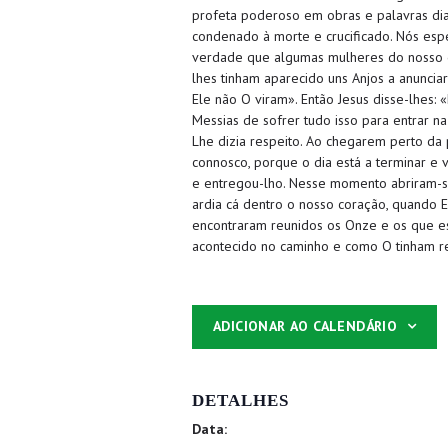
profeta poderoso em obras e palavras dia
condenado à morte e crucificado. Nós esper
verdade que algumas mulheres do nosso g
lhes tinham aparecido uns Anjos a anuncia
Ele não O viram». Então Jesus disse-lhes:
Messias de sofrer tudo isso para entrar n
Lhe dizia respeito. Ao chegarem perto da 
connosco, porque o dia está a terminar e 
e entregou-lho. Nesse momento abriram-s
ardia cá dentro o nosso coração, quando E
encontraram reunidos os Onze e os que es
acontecido no caminho e como O tinham re
ADICIONAR AO CALENDÁRIO
DETALHES
Data: