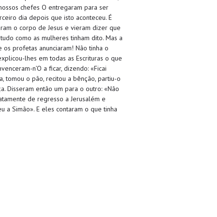
nossos chefes O entregaram para ser
rceiro dia depois que isto aconteceu. É
ram o corpo de Jesus e vieram dizer que
 tudo como as mulheres tinham dito. Mas a
e os profetas anunciaram! Não tinha o
xplicou-lhes em todas as Escrituras o que
enceram-n’O a ficar, dizendo: «Ficai
, tomou o pão, recitou a bênção, partiu-o
a. Disseram então um para o outro: «Não
diatamente de regresso a Jerusalém e
u a Simão». E eles contaram o que tinha