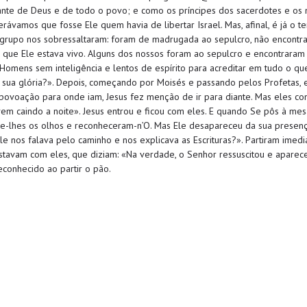
nte de Deus e de todo o povo; e como os príncipes dos sacerdotes e os 
ávamos que fosse Ele quem havia de libertar Israel. Mas, afinal, é já o te
rupo nos sobressaltaram: foram de madrugada ao sepulcro, não encontra
r que Ele estava vivo. Alguns dos nossos foram ao sepulcro e encontraram
 «Homens sem inteligência e lentos de espírito para acreditar em tudo o qu
a sua glória?». Depois, começando por Moisés e passando pelos Profetas, e
povoação para onde iam, Jesus fez menção de ir para diante. Mas eles conv
vem caindo a noite». Jesus entrou e ficou com eles. E quando Se pôs à mesa
e-lhes os olhos e reconheceram-n’O. Mas Ele desapareceu da sua presenç
le nos falava pelo caminho e nos explicava as Escrituras?». Partiram ime
tavam com eles, que diziam: «Na verdade, o Senhor ressuscitou e aparece
conhecido ao partir o pão.