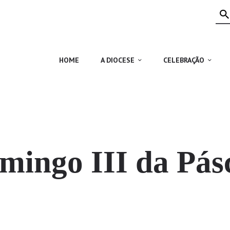
HOME
A DIOCESE
CELEBRAÇÃO
HOME
A DIOCESE
CELEBRAÇÃO
VIDA CRISTÃ
NOTÍCIAS
JUBILEU 50 ANOS
mingo III da Pás