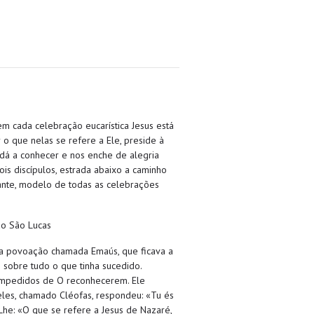
m cada celebração eucarística Jesus está
r o que nelas se refere a Ele, preside à
s dá a conhecer e nos enche de alegria
is discípulos, estrada abaixo a caminho
nte, modelo de todas as celebrações
do São Lucas
ma povoação chamada Emaús, que ficava a
 sobre tudo o que tinha sucedido.
 impedidos de O reconhecerem. Ele
deles, chamado Cléofas, respondeu: «Tu és
Lhe: «O que se refere a Jesus de Nazaré,