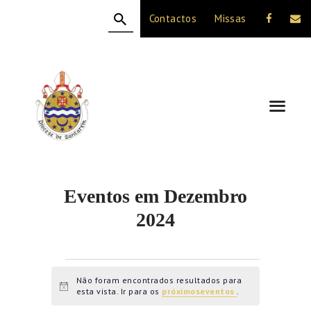
Contactos
Missas
HOME
A DIOCESE
CELEBRAÇÃO
VIDA CRISTÃ
NOTÍCIAS
JUBILEU 50 ANOS
Eventos em Dezembro
2024
Eventos
Não foram encontrados resultados para
A
esta vista. Ir para os
próximoseventos
.
v