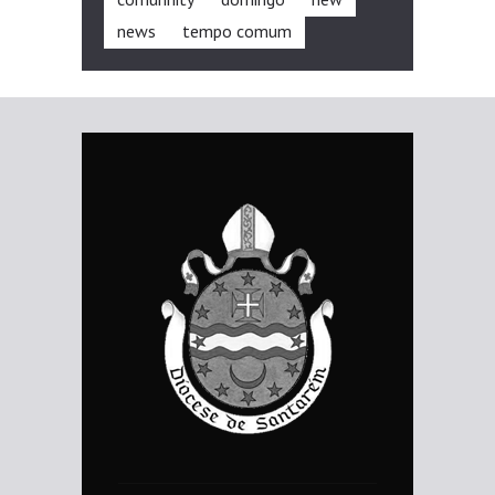
news
tempo comum