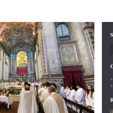
S
P
C
R