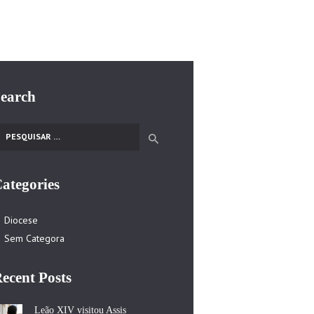
earch
esquisar por:
ategories
Diocese
Sem Categora
ecent Posts
Leão XIV visitou Assis