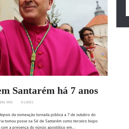
 em Santarém há 7 anos
891
VER
0
LIKES
depois da nomeação tornada pública a 7 de outubro do
ria tomou posse na Sé de Santarém como terceiro bispo
, com a presença do núncio apostólico em…