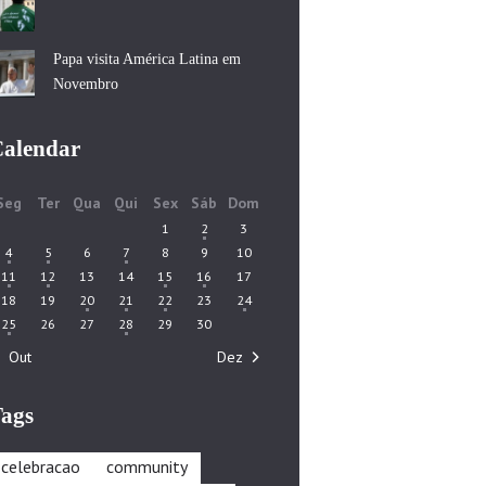
Papa visita América Latina em
Novembro
alendar
Seg
Ter
Qua
Qui
Sex
Sáb
Dom
1
2
3
4
5
6
7
8
9
10
11
12
13
14
15
16
17
18
19
20
21
22
23
24
25
26
27
28
29
30
« Out
Dez »
ags
celebracao
community