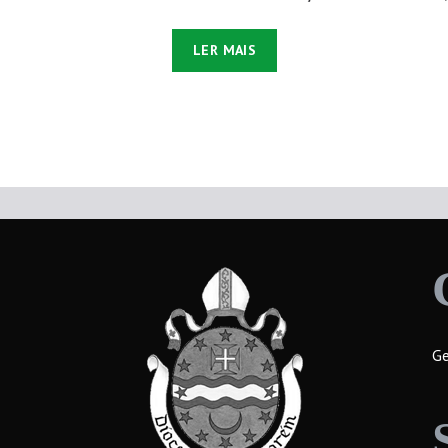
LER MAIS
Ge