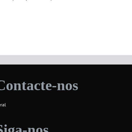
Contacte-nos
ral
Siga-nos