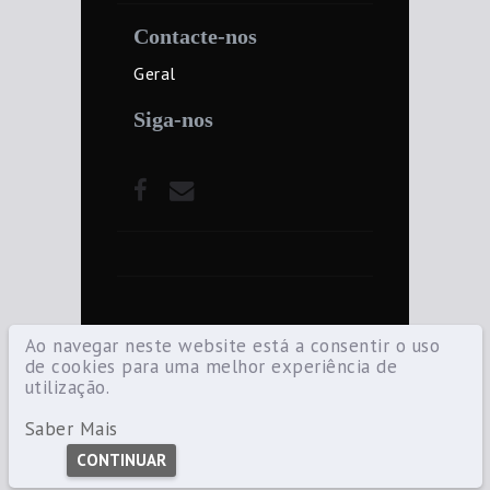
Contacte-nos
Geral
Siga-nos
Ao navegar neste website está a consentir o uso
de cookies para uma melhor experiência de
utilização.
©2021 Diocese de Santarém — Todos os
direitos reservados.
Saber Mais
CONTINUAR