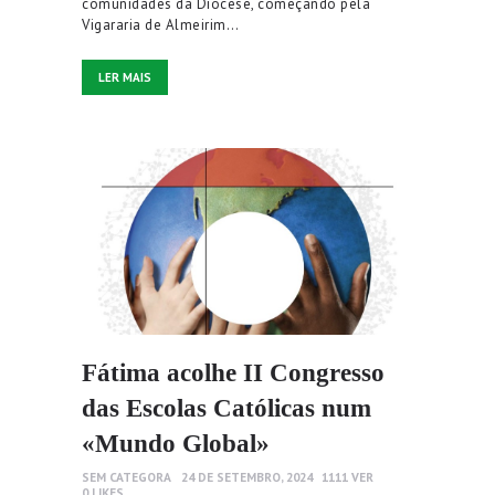
comunidades da Diocese, começando pela
Vigararia de Almeirim…
LER MAIS
Fátima acolhe II Congresso
das Escolas Católicas num
«Mundo Global»
SEM CATEGORA
24 DE SETEMBRO, 2024
1111
VER
0
LIKES