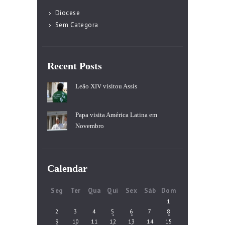
Diocese
Sem Categora
Recent Posts
Leão XIV visitou Assis
Papa visita América Latina em
Novembro
Calendar
Seg
Ter
Qua
Qui
Sex
Sáb
Dom
1
2
3
4
5
6
7
8
9
10
11
12
13
14
15