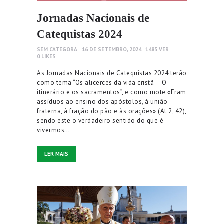
Jornadas Nacionais de
Catequistas 2024
SEM CATEGORA
16 DE SETEMBRO, 2024
1483
VER
0
LIKES
As Jornadas Nacionais de Catequistas 2024 terão
como tema “Os alicerces da vida cristã – O
itinerário e os sacramentos”, e como mote «Eram
assíduos ao ensino dos apóstolos, à união
fraterna, à fração do pão e às orações» (At 2, 42),
sendo este o verdadeiro sentido do que é
vivermos…
LER MAIS