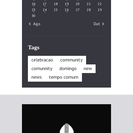
16
17
18
19
20
21
22
23
24
25
26
27
28
29
30
« Ago
Out »
Tags
celebracao
community
comunnity
domingo
new
news
tempo comum