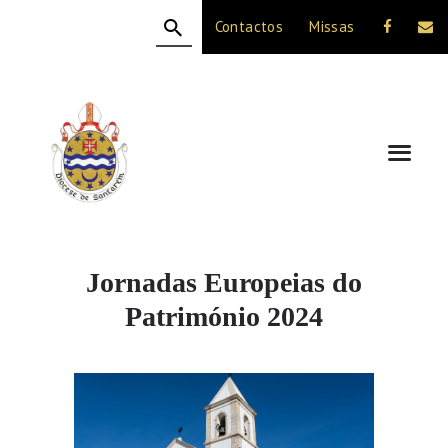
Contactos
Missas
HOME
A DIOCESE
CELEBRAÇÃO
VIDA CRISTÃ
NOTÍCIAS
JUBILEU 50 ANOS
Jornadas Europeias do
Património 2024