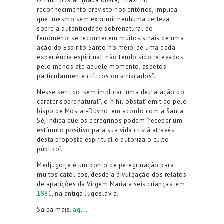
O ‘nihil obstat’ (nada obsta), máximo
reconhecimento previsto nos critérios, implica
que “mesmo sem exprimir nenhuma certeza
sobre a autenticidade sobrenatural do
fenómeno, se reconhecem muitos sinais de uma
ação do Espírito Santo ‘no meio’ de uma dada
experiência espiritual, não tendo sido relevados,
pelo menos até aquele momento, aspetos
particularmente críticos ou arriscados”.
Nesse sentido, sem implicar “uma declaração do
caráter sobrenatural”, o ‘nihil obstat’ emitido pelo
bispo de Mostar-Duvno, em acordo com a Santa
Sé, indica que os peregrinos podem “receber um
estímulo positivo para sua vida cristã através
desta proposta espiritual e autoriza o culto
público”.
Medjugorje é um ponto de peregrinação para
muitos católicos, desde a divulgação dos relatos
de aparições da Virgem Maria a seis crianças, em
1981
, na antiga Jugoslávia.
Saiba mais,
aqui
.