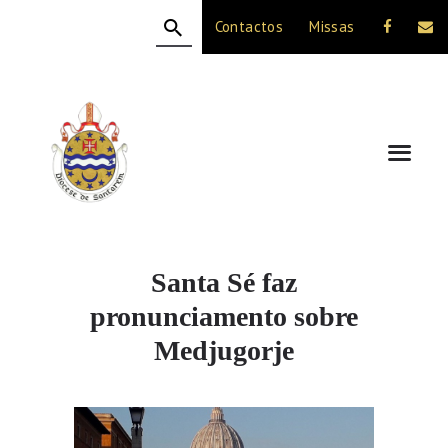
Contactos
Missas
HOME
A DIOCESE
CELEBRAÇÃO
VIDA CRISTÃ
NOTÍCIAS
JUBILEU 50 ANOS
Santa Sé faz
pronunciamento sobre
Medjugorje