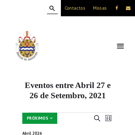
Contactos
Missas
HOME
A DIOCESE
CELEBRAÇÃO
VIDA CRISTÃ
NOTÍCIAS
JUBILEU 50 ANOS
Eventos entre Abril 27 e
26 de Setembro, 2021
Eventos
N
N
PESQUISAR
PRÓXIMOS
LISTA
a
S
a
e
v
Abril 2026