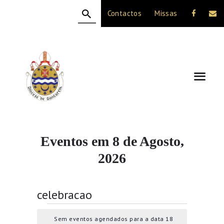
Contactos
Missas
HOME
A DIOCESE
CELEBRAÇÃO
VIDA CRISTÃ
NOTÍCIAS
JUBILEU 50 ANOS
Eventos em 8 de Agosto,
2026
celebracao
Eventos for 18 de Novembro,
2024
Sem eventos agendados para a data 18