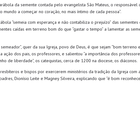
parábola da semente contada pelo evangelista São Mateus, o responsável 
 no mundo a começar no coração, no mais íntimo de cada pessoa”.
ábola “semeia com esperança e não contabiliza o prejuízo” das sementes q
mentes caídas em terreno bom do que “gastar o tempo” a lamentar as sem
m semeador”, quer da sua Igreja, povo de Deus, é que sejam “bom terren
a ação dos pais, os professores, e salientou “a importância dos professor
ho de liberdade”, os catequistas, cerca de 1200 na diocese, os diáconos.
resbíteros e bispos por exercerem ministérios da tradição da Igreja com a
s padres, Dionísio Leite e Magney Silveira, explicando que “é bom reconhe