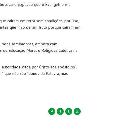
diocesano explicou que o Evangelho é a
ue caíram em terra sem condições, por isso,
entes que “não deram fruto porque caíram em
o e bons semeadores, embora com
es de Educação Moral e Religiosa Católica na
 autoridade dada por Cristo aos apóstolos”,
cer” que não são “donos da Palavra, mas